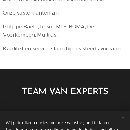
Onze vaste klanten zijn;
Philippe Baele, Resol, MLS, BOMA, De
Voorkempen, Multilas.....
Kwaliteit en service staan bij ons steeds vooraan.
TEAM VAN EXPERTS
Wij gebruiken cookies om onze website goed te laten
®
functioneren en te beveiligen, en om je de best mogelijke
ORNATA DESIGN 2022 ALLE RECHTEN VOORBEHOUDEN